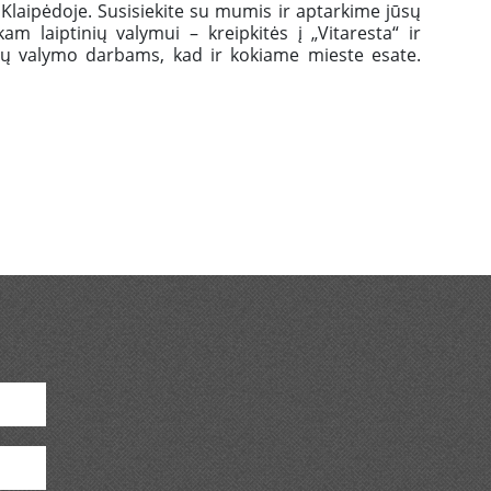
r Klaipėdoje. Susisiekite su mumis ir aptarkime jūsų
 laiptinių valymui – kreipkitės į „Vitaresta“ ir
nių valymo darbams, kad ir kokiame mieste esate.