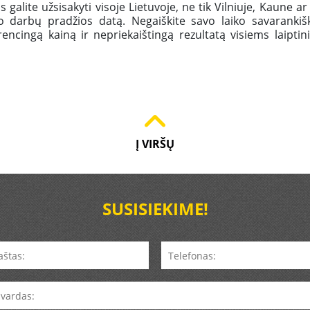
alite užsisakyti visoje Lietuvoje, ne tik Vilniuje, Kaune a
darbų pradžios datą. Negaiškite savo laiko savarankiškam
ncingą kainą ir nepriekaištingą rezultatą visiems laipti
Į VIRŠŲ
SUSISIEKIME!