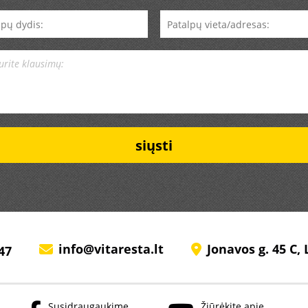
Alternative:
info@vitaresta.lt
Jonavos g. 45 C,
47
Susidraugaukime
Žiūrėkite apie