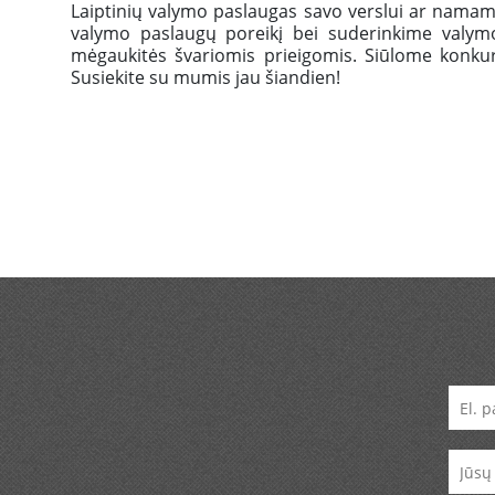
Laiptinių valymo paslaugas savo verslui ar namams g
valymo paslaugų poreikį bei suderinkime valymo 
mėgaukitės švariomis prieigomis. Siūlome konkure
Susiekite su mumis jau šiandien!