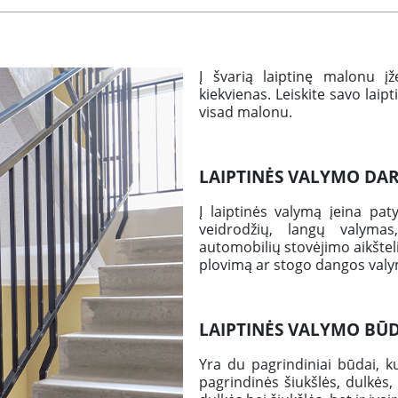
Į švarią laiptinę malonu įž
kiekvienas. Leiskite savo laip
visad malonu.
LAIPTINĖS VALYMO DA
Į laiptinės valymą įeina paty
veidrodžių, langų valymas
automobilių stovėjimo aikšteli
plovimą ar stogo dangos valy
LAIPTINĖS VALYMO BŪD
Yra du pagrindiniai būdai, 
pagrindinės šiukšlės, dulkės