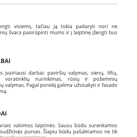
engti visiems, tačiau ją tokia padaryti nori ne
tinių švara pasirūpinti mums ir į laiptinę įžengti bus
RBAI
s įvairiausi darbai: paviršių valymas, sienų, liftų,
, voratinklių nurinkimas, rūsių ir požeminių
ų valymas. Pagal poreikį galima užsisakyti ir fasado
mą.
AI
kuriais valomos laiptinės. Sausu būdu surenkamos
, sudžiūvęs purvas. Šlapiu būdu pašalinamos ne tik