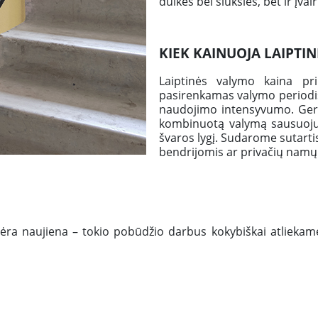
dulkės bei šiukšlės, bet ir įv
KIEK KAINUOJA LAIPTI
Laiptinės valymo kaina pr
pasirenkamas valymo periodiš
naudojimo intensyvumo. Geriau
kombinuotą valymą sausuoju ir
švaros lygį. Sudarome sutarti
bendrijomis ar privačių namų 
nėra naujiena – tokio pobūdžio darbus kokybiškai atliekam