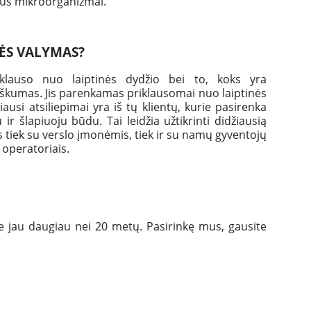
airūs mikroorganizmai.
NĖS VALYMAS?
iklauso nuo laiptinės dydžio bei to, koks yra
kumas. Jis parenkamas priklausomai nuo laiptinės
si atsiliepimai yra iš tų klientų, kurie pasirenka
 šlapiuoju būdu. Tai leidžia užtikrinti didžiausią
s tiek su verslo įmonėmis, tiek ir su namų gyventojų
operatoriais.
e jau daugiau nei 20 metų. Pasirinkę mus, gausite