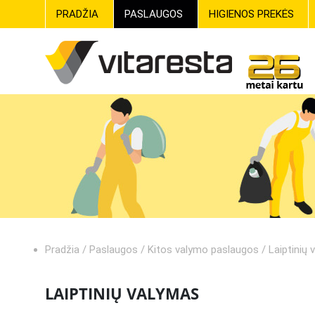
PRADŽIA
PASLAUGOS
HIGIENOS PREKĖS
Pradžia
/
Paslaugos
/
Kitos valymo paslaugos
/
Laiptinių
LAIPTINIŲ VALYMAS