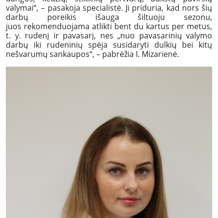
valymai“, – pasakoja specialistė. Ji priduria, kad nors šių
darbų poreikis išauga šiltuoju sezonu,
juos rekomenduojama atlikti bent du kartus per metus,
t. y. rudenį ir pavasarį, nes „nuo pavasarinių valymo
darbų iki rudeninių spėja susidaryti dulkių bei kitų
nešvarumų sankaupos“, – pabrėžia I. Mizarienė.