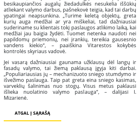
besikaupiančios augalų žiedadulkės nesukelia iššūkių
atliekant valymo darbus, pašnekovė teigia, kad tai darbų
ypatingai neapsunkina. „Turime keletą objektų, greta
kurių auga medžiai ar yra miškeliai, tad dažniausiai
suderiname su klientais tokį paslaugos atlikimo laiką, kai
medžiai jau baigia žydėti. Tuomet netenka naudoti nei
papildomų priemonių, nei įrankių, tereikia gausesnio
vandens kiekio“, – paaiškina Vitarestos kokybės
kontrolės skyriaus vadovė.
Jei vasarą dažniausiai gaunama užklausų dėl langų ir
fasadų valymo, tai žiemą paklausą įgyja kiti darbai.
„Populiariausias jų – mechanizuoto sniego stumdymo ir
išvežimo paslauga. Taip pat greta eina sniego kasimas,
varveklių šalinimas nuo stogų. Visus metus paklausi
išlieka nuolatinio valymo paslauga“, – dalijasi I.
Mizarienė.
ATGAL Į SĄRAŠĄ