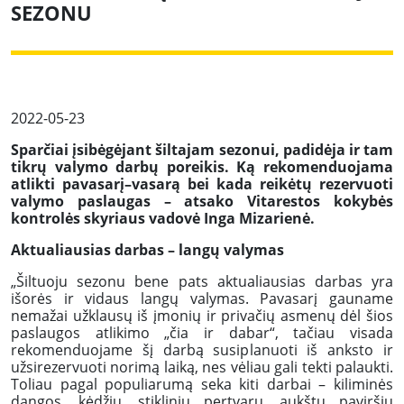
SEZONU
2022-05-23
Sparčiai įsibėgėjant šiltajam sezonui, padidėja ir tam
tikrų valymo darbų poreikis. Ką rekomenduojama
atlikti pavasarį–vasarą bei kada reikėtų rezervuoti
valymo paslaugas – atsako Vitarestos kokybės
kontrolės skyriaus vadovė Inga Mizarienė.
Aktualiausias darbas – langų valymas
„Šiltuoju sezonu bene pats aktualiausias darbas yra
išorės ir vidaus langų valymas. Pavasarį gauname
nemažai užklausų iš įmonių ir privačių asmenų dėl šios
paslaugos atlikimo „čia ir dabar“, tačiau visada
rekomenduojame šį darbą susiplanuoti iš anksto ir
užsirezervuoti norimą laiką, nes vėliau gali tekti palaukti.
Toliau pagal populiarumą seka kiti darbai – kiliminės
dangos, kėdžių, stiklinių pertvarų, aukštų paviršių