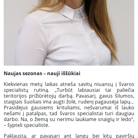
Naujas sezonas – nauji iššūkiai
Kiekvienas metų laikas atneša savitų niuansų į švaros
specialistų rutiną. „Turbūt labiausiai tai paliečia
teritorijos prižiūrėtojų darbą. Pavasarį, gavus šilumos,
staigiais šuoliais ima augti žolė, rudenį pagausėja lapų…
Prasidėjus gausiems krituliams, nešvarumai iš lauko
nešami į patalpas, tad švaros specialistai turi daugiau
darbo. Na, o žiemą su nerimu laukiame snaigių ir ledo“,
– šypteli specialistė.
Paklausta, ar pavasarį ant langų bei kitų paviršių