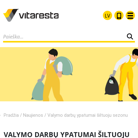
LV
Pradžia
/
Naujienos
/
Valymo darbų ypatumai šiltuoju sezonu
VALYMO DARBŲ YPATUMAI ŠILTUOJU